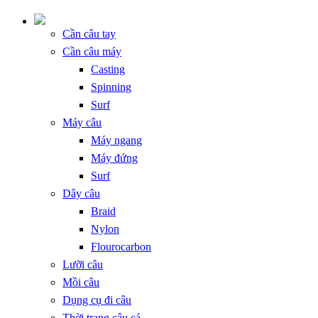
Cần câu tay
Cần câu máy
Casting
Spinning
Surf
Máy câu
Máy ngang
Máy đứng
Surf
Dây câu
Braid
Nylon
Flourocarbon
Lưỡi câu
Mồi câu
Dụng cụ đi câu
Thời trang câu cá