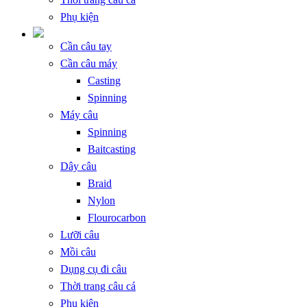
Phụ kiện
Cần câu tay
Cần câu máy
Casting
Spinning
Máy câu
Spinning
Baitcasting
Dây câu
Braid
Nylon
Flourocarbon
Lưỡi câu
Mồi câu
Dụng cụ đi câu
Thời trang câu cá
Phụ kiện