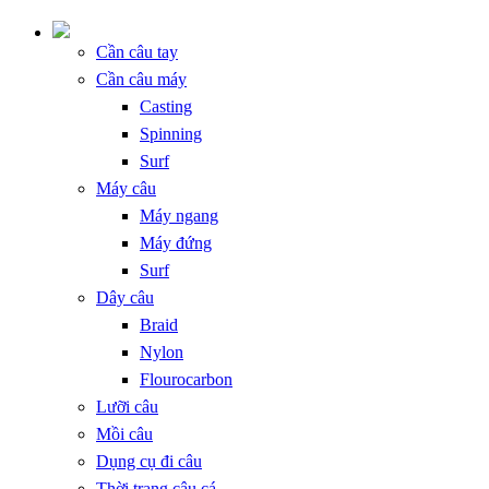
Cần câu tay
Cần câu máy
Casting
Spinning
Surf
Máy câu
Máy ngang
Máy đứng
Surf
Dây câu
Braid
Nylon
Flourocarbon
Lưỡi câu
Mồi câu
Dụng cụ đi câu
Thời trang câu cá