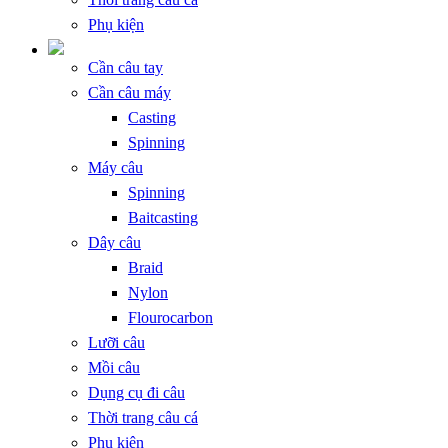
Phụ kiện
Cần câu tay
Cần câu máy
Casting
Spinning
Máy câu
Spinning
Baitcasting
Dây câu
Braid
Nylon
Flourocarbon
Lưỡi câu
Mồi câu
Dụng cụ đi câu
Thời trang câu cá
Phụ kiện