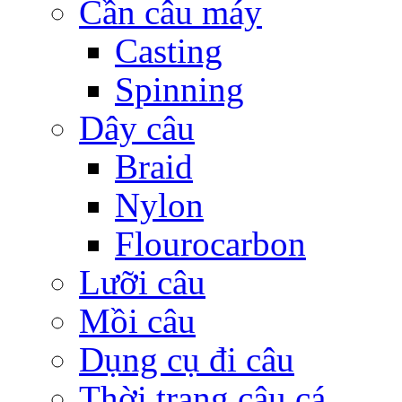
Cần câu máy
Casting
Spinning
Dây câu
Braid
Nylon
Flourocarbon
Lưỡi câu
Mồi câu
Dụng cụ đi câu
Thời trang câu cá