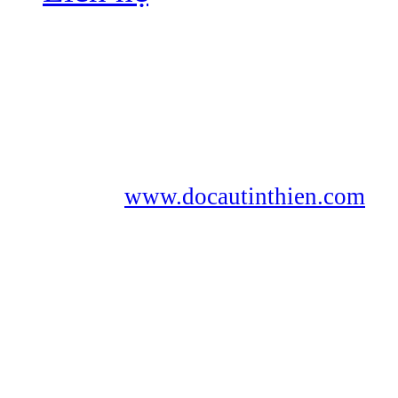
CÔNG TY TNHH TÍN THIỆN
Địa chỉ: 224B Nguyễn Văn Cừ,P.An 
TP.Cần Thơ
Tel: 0292 224 0569 - ĐTDĐ: 0983.
Website:
www.docautinthien.com
Người đại diện: Nguyễn Hữu Thiện.
ĐKKD số 1800650094 do Sở KH&Đ
cấp ngày 26/12/2006.