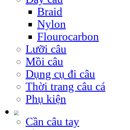
Braid
Nylon
Flourocarbon
Lưỡi câu
Mồi câu
Dụng cụ đi câu
Thời trang câu cá
Phụ kiện
Cần câu tay