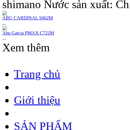
shimano Nước sản xuất: Chi
ABU CARDINAL S662M
...
Abu Garcia PMAX C722M
...
Xem thêm
Trang chủ
Giới thiệu
SẢN PHẨM