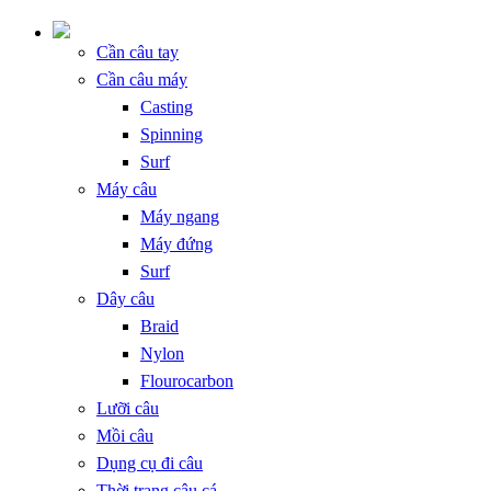
Cần câu tay
Cần câu máy
Casting
Spinning
Surf
Máy câu
Máy ngang
Máy đứng
Surf
Dây câu
Braid
Nylon
Flourocarbon
Lưỡi câu
Mồi câu
Dụng cụ đi câu
Thời trang câu cá