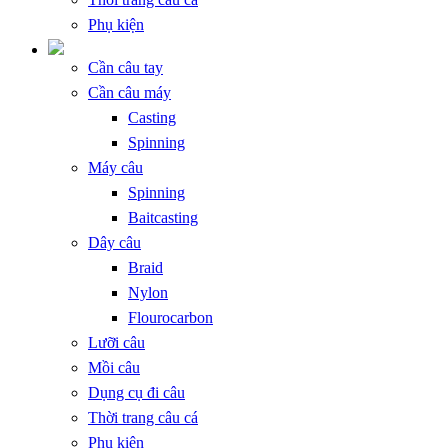
Phụ kiện
Cần câu tay
Cần câu máy
Casting
Spinning
Máy câu
Spinning
Baitcasting
Dây câu
Braid
Nylon
Flourocarbon
Lưỡi câu
Mồi câu
Dụng cụ đi câu
Thời trang câu cá
Phụ kiện